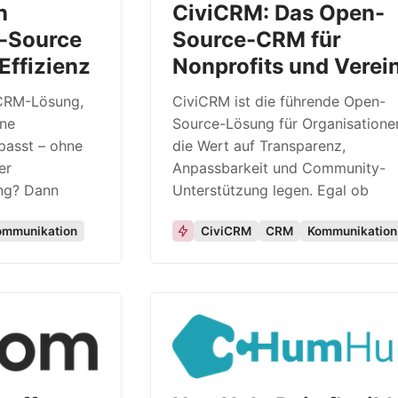
n
CiviCRM: Das Open-
n-Source
Source-CRM für
Effizienz
Nonprofits und Verei
 CRM-Lösung,
CiviCRM ist die führende Open-
ine
Source-Lösung für Organisatione
passt – ohne
die Wert auf Transparenz,
er
Anpassbarkeit und Community-
ung? Dann
Unterstützung legen. Egal ob
ommunikation
CiviCRM
CRM
Kommunikation