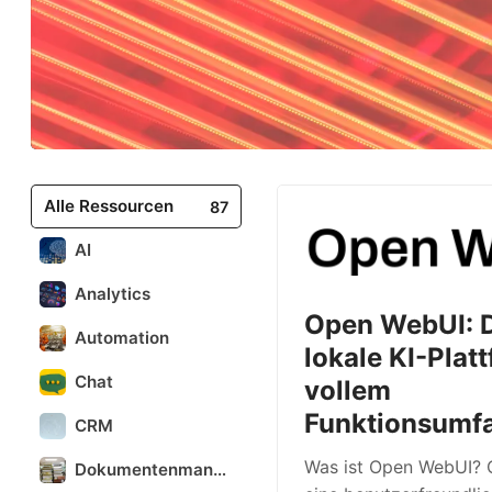
Alle Ressourcen
87
AI
Analytics
Open WebUI: 
Automation
lokale KI-Plat
Chat
vollem
Funktionsumf
CRM
Was ist Open WebUI? 
Dokumentenmanagement