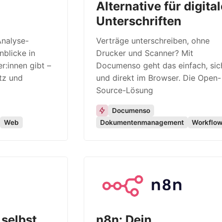
Alternative für digita
Unterschriften
Analyse-
Verträge unterschreiben, ohne
nblicke in
Drucker und Scanner? Mit
r:innen gibt –
Documenso geht das einfach, sic
tz und
und direkt im Browser. Die Open-
Source-Lösung
Documenso
Web
Dokumentenmanagement
Workflo
 selbst
n8n: Dein