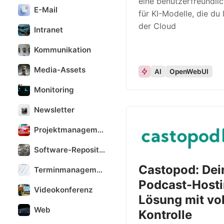
eine benutzerfreundli
E-Mail
für KI-Modelle, die du 
der Cloud
Intranet
Kommunikation
Media-Assets
AI
OpenWebUI
Monitoring
Newsletter
Projektmanagement
Software-Repository
Castopod: Dein
Terminmanagement
Podcast-Hosti
Videokonferenz
Lösung mit vo
Web
Kontrolle