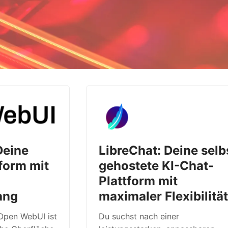
Deine
LibreChat: Deine selb
tform mit
gehostete KI-Chat-
Plattform mit
ang
maximaler Flexibilitä
Open WebUI ist
Du suchst nach einer