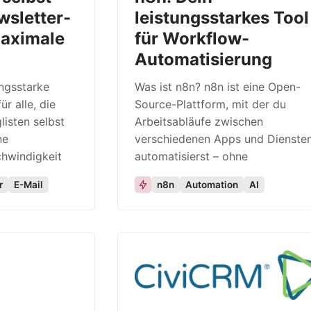
wsletter-
leistungsstarkes Tool
maximale
für Workflow-
Automatisierung
ungsstarke
Was ist n8n? n8n ist eine Open-
r alle, die
Source-Plattform, mit der du
listen selbst
Arbeitsabläufe zwischen
ne
verschiedenen Apps und Dienste
hwindigkeit
automatisierst – ohne
r
E-Mail
n8n
Automation
AI