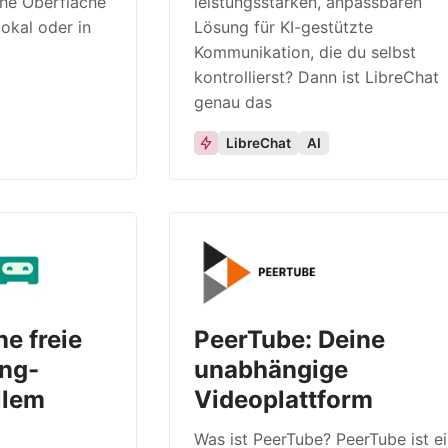
che Oberfläche
leistungsstarken, anpassbaren
lokal oder in
Lösung für KI-gestützte
Kommunikation, die du selbst
kontrollierst? Dann ist LibreChat
genau das
LibreChat
AI
e freie
PeerTube: Deine
ng-
unabhängige
llem
Videoplattform
Was ist PeerTube? PeerTube ist e