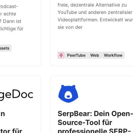
freie, dezentrale Alternative zu
Podcast-
YouTube und anderen zentralisier
r echte
Videoplattformen. Entwickelt wu
? Dann ist
sie von der
chtige für
ssets
PeerTube
Web
Workflow
in
SerpBear: Dein Open
Source-Tool für
or für
professionelle SERP-